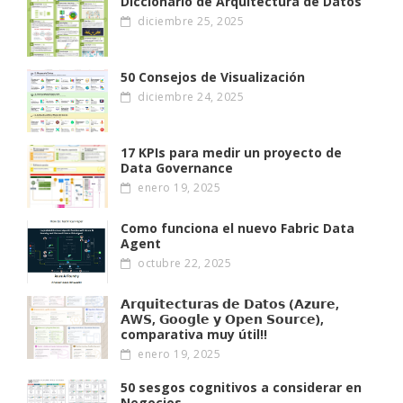
Diccionario de Arquitectura de Datos
diciembre 25, 2025
50 Consejos de Visualización
diciembre 24, 2025
17 KPIs para medir un proyecto de
Data Governance
enero 19, 2025
Como funciona el nuevo Fabric Data
Agent
octubre 22, 2025
𝗔𝗿𝗾𝘂𝗶𝘁𝗲𝗰𝘁𝘂𝗿𝗮𝘀 𝗱𝗲 𝗗𝗮𝘁𝗼𝘀 (𝗔𝘇𝘂𝗿𝗲,
𝗔W𝗦, 𝗚𝗼𝗼𝗴𝗹𝗲 𝘆 𝗢𝗽𝗲𝗻 𝗦𝗼𝘂𝗿𝗰𝗲),
comparativa muy útil!!
enero 19, 2025
50 sesgos cognitivos a considerar en
Negocios