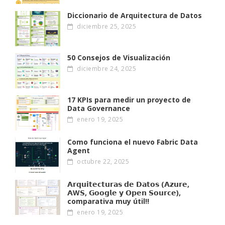
Diccionario de Arquitectura de Datos
diciembre 25, 2025
50 Consejos de Visualización
diciembre 24, 2025
17 KPIs para medir un proyecto de
Data Governance
enero 19, 2025
Como funciona el nuevo Fabric Data
Agent
octubre 22, 2025
𝗔𝗿𝗾𝘂𝗶𝘁𝗲𝗰𝘁𝘂𝗿𝗮𝘀 𝗱𝗲 𝗗𝗮𝘁𝗼𝘀 (𝗔𝘇𝘂𝗿𝗲,
𝗔W𝗦, 𝗚𝗼𝗼𝗴𝗹𝗲 𝘆 𝗢𝗽𝗲𝗻 𝗦𝗼𝘂𝗿𝗰𝗲),
comparativa muy útil!!
enero 19, 2025