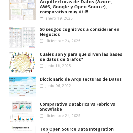
𝗔𝗿𝗾𝘂𝗶𝘁𝗲𝗰𝘁𝘂𝗿𝗮𝘀 𝗱𝗲 𝗗𝗮𝘁𝗼𝘀 (𝗔𝘇𝘂𝗿𝗲,
𝗔W𝗦, 𝗚𝗼𝗼𝗴𝗹𝗲 𝘆 𝗢𝗽𝗲𝗻 𝗦𝗼𝘂𝗿𝗰𝗲),
comparativa muy útil!!
enero 19, 2025
50 sesgos cognitivos a considerar en
Negocios
diciembre 24, 2025
Cuales son y para que sirven las bases
de datos de Grafos?
junio 18, 2025
Diccionario de Arquitecturas de Datos
junio 06, 2022
Comparativa Databrics vs Fabric vs
Snowflake
diciembre 24, 2025
Top Open Source Data Integration