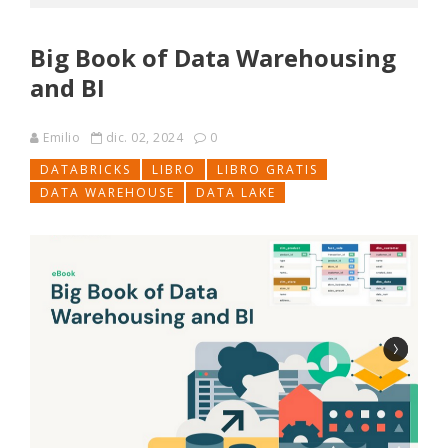
Big Book of Data Warehousing
and BI
Emilio
dic. 02, 2024
0
DATABRICKS
LIBRO
LIBRO GRATIS
DATA WAREHOUSE
DATA LAKE