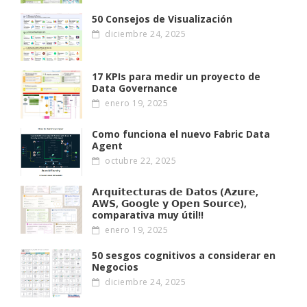
50 Consejos de Visualización
diciembre 24, 2025
17 KPIs para medir un proyecto de
Data Governance
enero 19, 2025
Como funciona el nuevo Fabric Data
Agent
octubre 22, 2025
𝗔𝗿𝗾𝘂𝗶𝘁𝗲𝗰𝘁𝘂𝗿𝗮𝘀 𝗱𝗲 𝗗𝗮𝘁𝗼𝘀 (𝗔𝘇𝘂𝗿𝗲,
𝗔W𝗦, 𝗚𝗼𝗼𝗴𝗹𝗲 𝘆 𝗢𝗽𝗲𝗻 𝗦𝗼𝘂𝗿𝗰𝗲),
comparativa muy útil!!
enero 19, 2025
50 sesgos cognitivos a considerar en
Negocios
diciembre 24, 2025