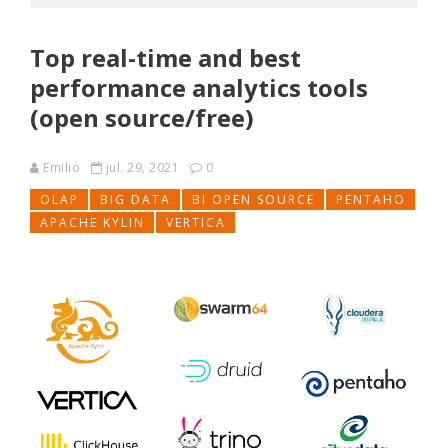
Top real-time and best
performance analytics tools
(open source/free)
Emilio
jul. 29, 2021
0
OLAP
BIG DATA
BI OPEN SOURCE
PENTAHO
APACHE KYLIN
VERTICA